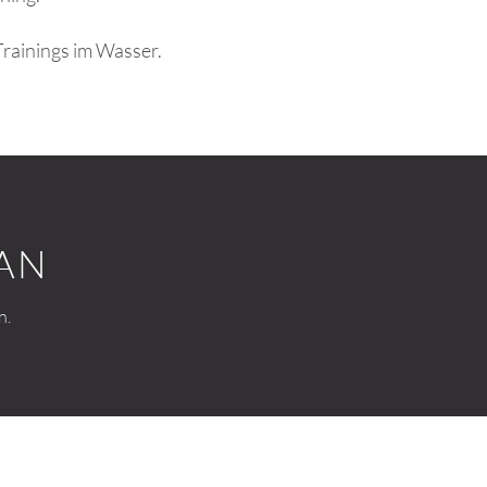
Trainings im Wasser.
AN
n.