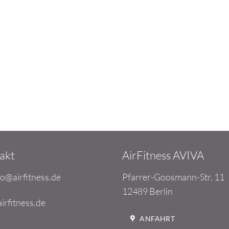
akt
AirFitness AVIVA
fo@airfitness.de
Pfarrer-Goosmann-Str. 11
12489 Berlin
rfitness.de
ANFAHRT