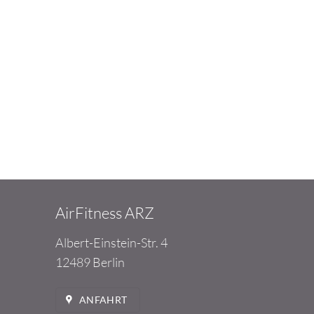
AirFitness ARZ
Albert-Einstein-Str. 4
12489 Berlin
ANFAHRT